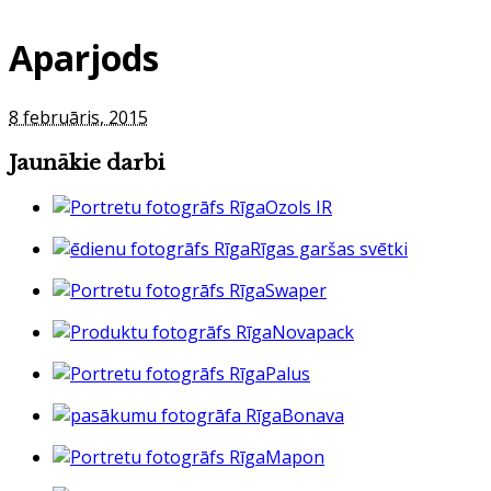
Aparjods
8 februāris, 2015
Jaunākie darbi
Ozols IR
Rīgas garšas svētki
Swaper
Novapack
Palus
Bonava
Mapon