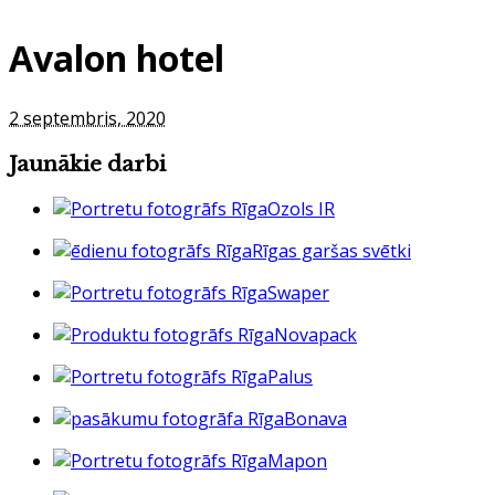
Avalon hotel
2 septembris, 2020
Jaunākie darbi
Ozols IR
Rīgas garšas svētki
Swaper
Novapack
Palus
Bonava
Mapon