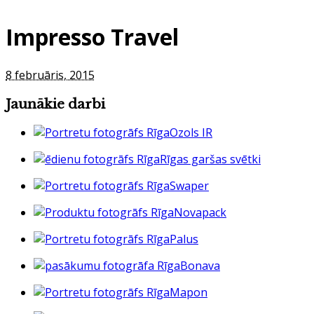
Impresso Travel
8 februāris, 2015
Jaunākie darbi
Ozols IR
Rīgas garšas svētki
Swaper
Novapack
Palus
Bonava
Mapon