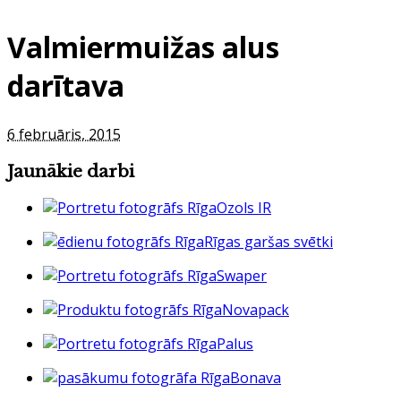
Valmiermuižas alus
darītava
6 februāris, 2015
Jaunākie darbi
Ozols IR
Rīgas garšas svētki
Swaper
Novapack
Palus
Bonava