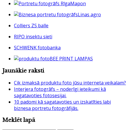
Mapon
Linas agro
Colliers ZS balle
RIPO insektu sieti
SCHWENK fotobanka
BEE PRINT LAMPAS
Jaunākie raksti
Cik izmaksā produktu foto jūsu interneta veikalam?
Interjera fotogrāfs – noderīgi ieteikumi kā
sagatavoties fotosesijai.
10 padomi kā sagatavoties un izskatīties labi
biznesa portretu fotogrāfijās.
Meklēt lapā