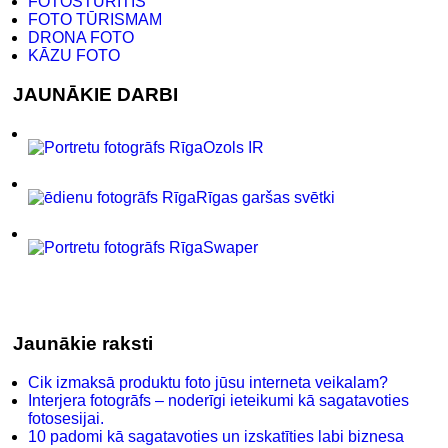
FOTOSTŪRĪTIS
FOTO TŪRISMAM
DRONA FOTO
KĀZU FOTO
JAUNĀKIE DARBI
Ozols IR
Rīgas garšas svētki
Swaper
Jaunākie raksti
Cik izmaksā produktu foto jūsu interneta veikalam?
Interjera fotogrāfs – noderīgi ieteikumi kā sagatavoties
fotosesijai.
10 padomi kā sagatavoties un izskatīties labi biznesa