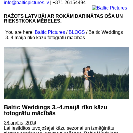
info@balticpictures.lv
| +371 26154494
RAŽOTS LATVIJĀ! AR ROKĀM DARINĀTAS OŠA UN
RIEKSTKOKA MĒBELES.
You are here:
Baltic Pictures
/
BLOGS
/
Baltic Weddings
3.-4.maijā rīko kāzu fotogrāfu mācībās
Baltic Weddings 3.-4.maijā rīko kāzu
fotogrāfu mācībās
28 aprīlis, 2014
Lai iesildītos tuvojošajai kāzu sezonai un izmēģinātu