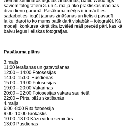
ziemas semināros iegūtās zināšanas, Baltic Weddings
saviem fotogrāfiem 3. un 4. maijā rīko praktiskās mācības
divu dienu garumā. Pasākuma mērķis ir iemācīties
sadarboties, iegūt jaunas zināšanas un lieliski pavadīt
laiku, darot to ko mums patīk darīt vislabāk – fotografēt. Kā
modeļi, konkursa kārtā tika izvēlēti reāli precēti pāri, kas kā
balvu iegūs lieliskas fotogrāfjas.
Pasākuma plāns
3.maijs
11:00 Ierašanās un gatavošanās
12:00 – 14:00 Fotosesijas
14:00- 15:00 Pusdienas
15:00 – 19:00 Fotosesijas
19:00 – 20:00 Vakariņas
20:00 – 22:00 Fotosesijas vakara saulrietā
22:00 – Pirts, bilžu skatīšanās
4.maijs
6:00 -8:00 Rīta fotosesija
9:00 -10:00 Brokastis
10:00 -13:00 Kāzu video seminārs
13:00 Pusdienas