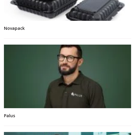
Novapack
Palus