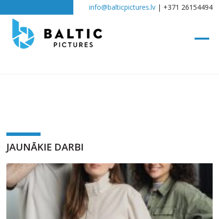
info@balticpictures.lv
| +371 26154494
JAUNĀKIE DARBI