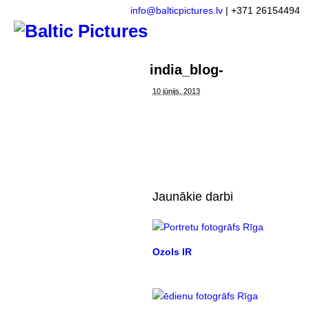
info@balticpictures.lv
| +371 26154494
india_blog-
10 jūnijs, 2013
Jaunākie darbi
Ozols IR