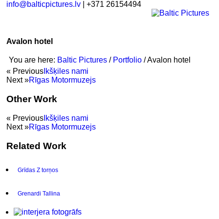
info@balticpictures.lv
| +371 26154494
Avalon hotel
You are here:
Baltic Pictures
/
Portfolio
/
Avalon hotel
« Previous
Ikšķiles nami
Next »
Rīgas Motormuzejs
Other Work
« Previous
Ikšķiles nami
Next »
Rīgas Motormuzejs
Related Work
Grīdas Z torņos
Grenardi Tallina