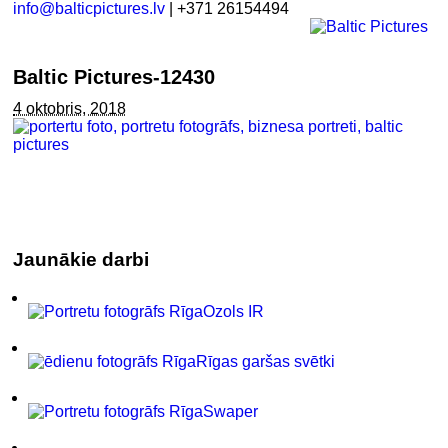
info@balticpictures.lv
| +371 26154494
Baltic Pictures-12430
4 oktobris, 2018
Jaunākie darbi
Ozols IR
Rīgas garšas svētki
Swaper