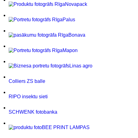
Novapack
Palus
Bonava
Mapon
Linas agro
Colliers ZS balle
RIPO insektu sieti
SCHWENK fotobanka
BEE PRINT LAMPAS