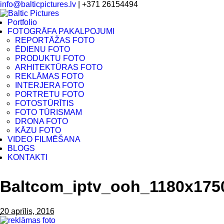
info@balticpictures.lv
| +371 26154494
Portfolio
FOTOGRĀFA PAKALPOJUMI
REPORTĀŽAS FOTO
ĒDIENU FOTO
PRODUKTU FOTO
ARHITEKTŪRAS FOTO
REKLĀMAS FOTO
INTERJERA FOTO
PORTRETU FOTO
FOTOSTŪRĪTIS
FOTO TŪRISMAM
DRONA FOTO
KĀZU FOTO
VIDEO FILMĒŠANA
BLOGS
KONTAKTI
Baltcom_iptv_ooh_1180x175
20 aprīlis, 2016