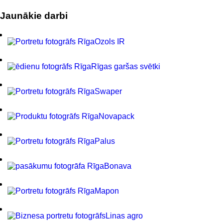
Jaunākie darbi
Ozols IR
Rīgas garšas svētki
Swaper
Novapack
Palus
Bonava
Mapon
Linas agro