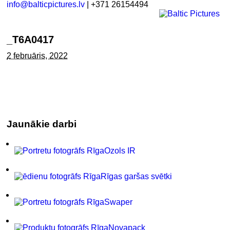
info@balticpictures.lv
| +371 26154494
_T6A0417
2 februāris, 2022
Jaunākie darbi
Ozols IR
Rīgas garšas svētki
Swaper
Novapack