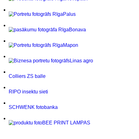
Palus
Bonava
Mapon
Linas agro
Colliers ZS balle
RIPO insektu sieti
SCHWENK fotobanka
BEE PRINT LAMPAS