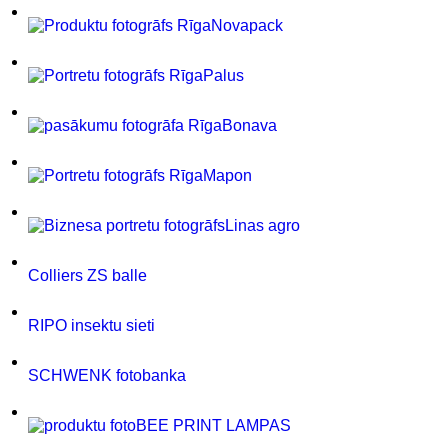
Novapack
Palus
Bonava
Mapon
Linas agro
Colliers ZS balle
RIPO insektu sieti
SCHWENK fotobanka
BEE PRINT LAMPAS