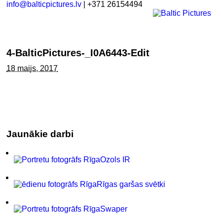
info@balticpictures.lv
| +371 26154494
4-BalticPictures-_I0A6443-Edit
18 maijs, 2017
Jaunākie darbi
Ozols IR
Rīgas garšas svētki
Swaper