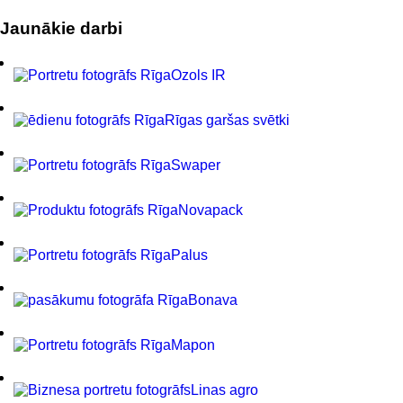
Jaunākie darbi
Ozols IR
Rīgas garšas svētki
Swaper
Novapack
Palus
Bonava
Mapon
Linas agro