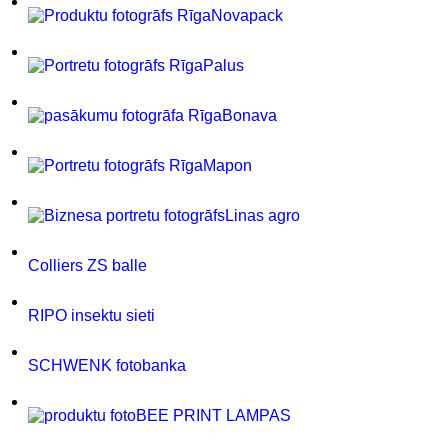
Novapack
Palus
Bonava
Mapon
Linas agro
Colliers ZS balle
RIPO insektu sieti
SCHWENK fotobanka
BEE PRINT LAMPAS