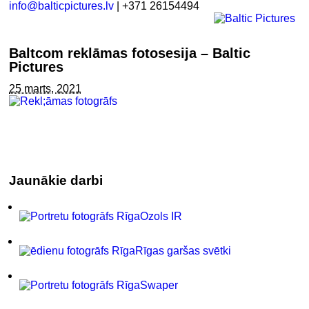
info@balticpictures.lv
| +371 26154494
Baltcom reklāmas fotosesija – Baltic
Pictures
25 marts, 2021
Jaunākie darbi
Ozols IR
Rīgas garšas svētki
Swaper