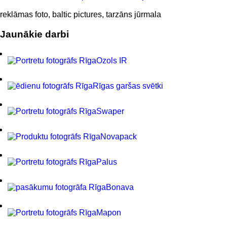
reklāmas foto, baltic pictures, tarzāns jūrmala
Jaunākie darbi
Ozols IR
Rīgas garšas svētki
Swaper
Novapack
Palus
Bonava
Mapon