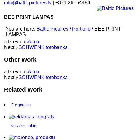
info@balticpictures.lv
| +371 26154494
BEE PRINT LAMPAS
You are here:
Baltic Pictures
/
Portfolio
/
BEE PRINT
LAMPAS
« Previous
Alma
Next »
SCHWENK fotobanka
Other Work
« Previous
Alma
Next »
SCHWENK fotobanka
Related Work
E-cigaretes
only see nature