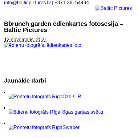
info@balticpictures.lv
| +371 26154494
Bbrunch garden ēdienkartes fotosesija –
Baltic Pictures
12 novembris, 2021
Jaunākie darbi
Ozols IR
Rīgas garšas svētki
Swaper