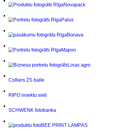
Novapack
Palus
Bonava
Mapon
Linas agro
Colliers ZS balle
RIPO insektu sieti
SCHWENK fotobanka
BEE PRINT LAMPAS