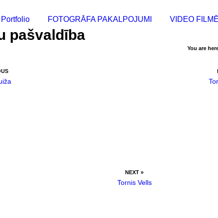
Portfolio
FOTOGRĀFA PAKALPOJUMI
VIDEO FILM
u pašvaldība
You are her
OUS
iža
Tor
NEXT »
Tornis Vells