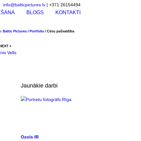
info@balticpictures.lv
| +371 26154494
ĒŠANA
BLOGS
KONTAKTI
e:
Baltic Pictures
/
Portfolio
/
Cēsu pašvaldība
NEXT »
nis Vells
Jaunākie darbi
Ozols IR