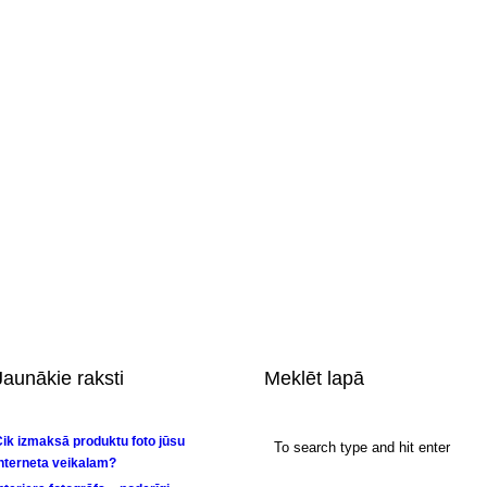
Jaunākie raksti
Meklēt lapā
ik izmaksā produktu foto jūsu
nterneta veikalam?