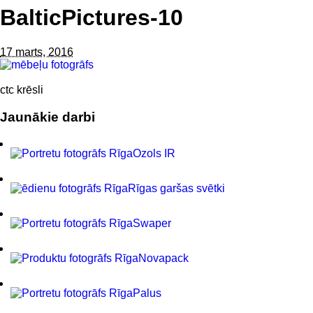
BalticPictures-10
17 marts, 2016
ctc krēsli
Jaunākie darbi
Ozols IR
Rīgas garšas svētki
Swaper
Novapack
Palus