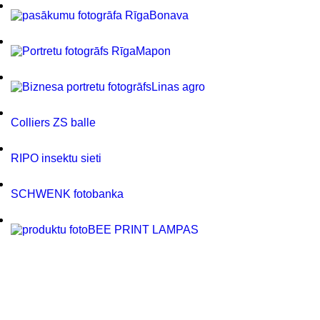
Bonava
Mapon
Linas agro
Colliers ZS balle
RIPO insektu sieti
SCHWENK fotobanka
BEE PRINT LAMPAS