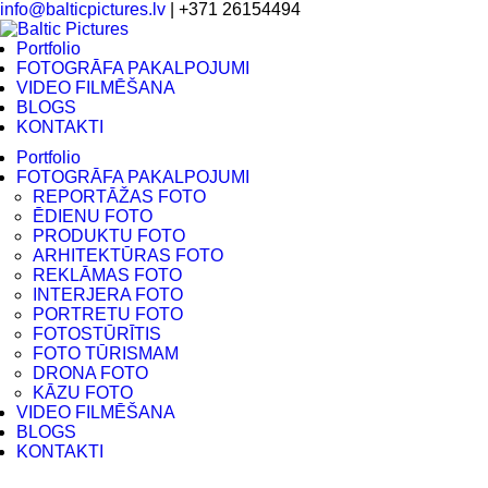
info@balticpictures.lv
| +371 26154494
Portfolio
FOTOGRĀFA PAKALPOJUMI
VIDEO FILMĒŠANA
BLOGS
KONTAKTI
Portfolio
FOTOGRĀFA PAKALPOJUMI
REPORTĀŽAS FOTO
ĒDIENU FOTO
PRODUKTU FOTO
ARHITEKTŪRAS FOTO
REKLĀMAS FOTO
INTERJERA FOTO
PORTRETU FOTO
FOTOSTŪRĪTIS
FOTO TŪRISMAM
DRONA FOTO
KĀZU FOTO
VIDEO FILMĒŠANA
BLOGS
KONTAKTI