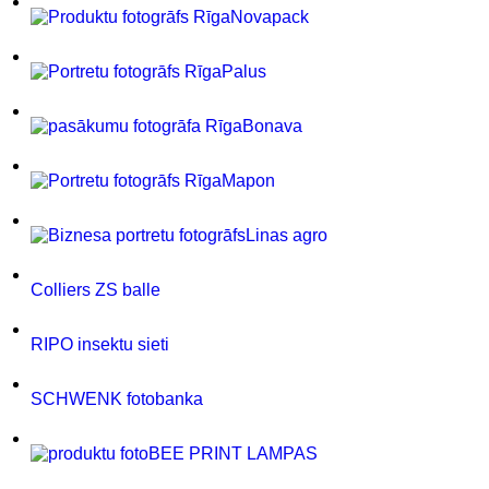
Novapack
Palus
Bonava
Mapon
Linas agro
Colliers ZS balle
RIPO insektu sieti
SCHWENK fotobanka
BEE PRINT LAMPAS