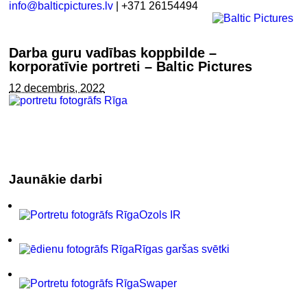
info@balticpictures.lv
| +371 26154494
Darba guru vadības koppbilde –
korporatīvie portreti – Baltic Pictures
12 decembris, 2022
Jaunākie darbi
Ozols IR
Rīgas garšas svētki
Swaper