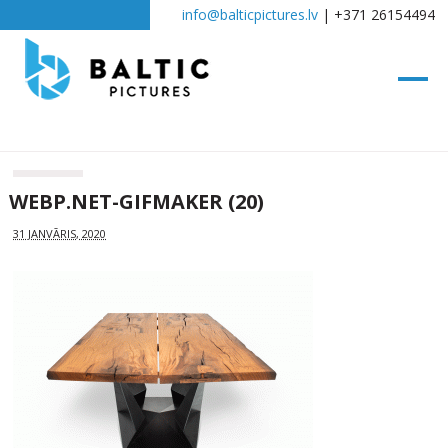
info@balticpictures.lv
| +371 26154494
WEBP.NET-GIFMAKER (20)
31 JANVĀRIS, 2020