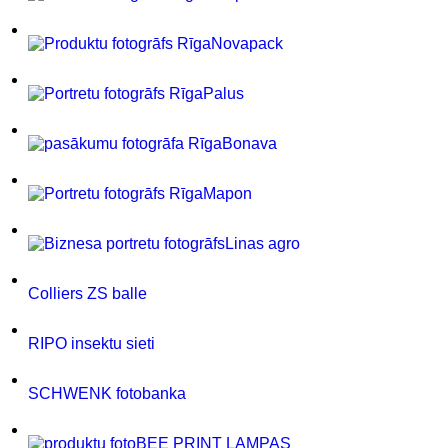
Novapack
Palus
Bonava
Mapon
Linas agro
Colliers ZS balle
RIPO insektu sieti
SCHWENK fotobanka
BEE PRINT LAMPAS