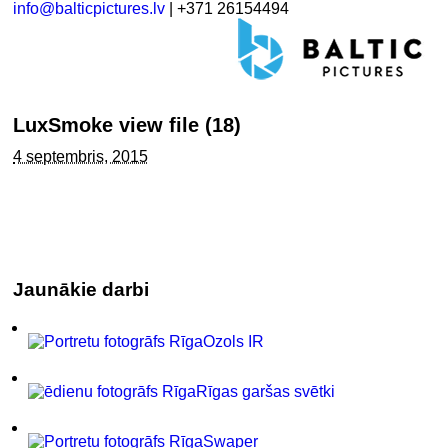
info@balticpictures.lv
| +371 26154494
LuxSmoke view file (18)
4 septembris, 2015
Jaunākie darbi
Ozols IR
Rīgas garšas svētki
Swaper