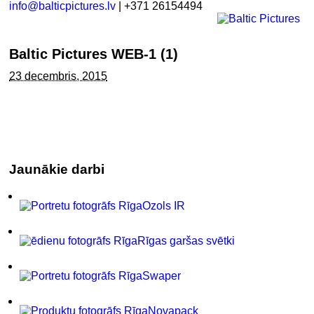
info@balticpictures.lv
| +371 26154494
Baltic Pictures WEB-1 (1)
23 decembris, 2015
Jaunākie darbi
Ozols IR
Rīgas garšas svētki
Swaper
Novapack