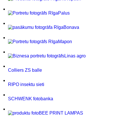
Palus
Bonava
Mapon
Linas agro
Colliers ZS balle
RIPO insektu sieti
SCHWENK fotobanka
BEE PRINT LAMPAS