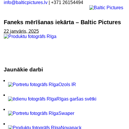
info@balticpictures.lv
| +371 26154494
Faneks mērīšanas iekārta – Baltic Pictures
22 janvāris, 2025
Jaunākie darbi
Ozols IR
Rīgas garšas svētki
Swaper
Novapack