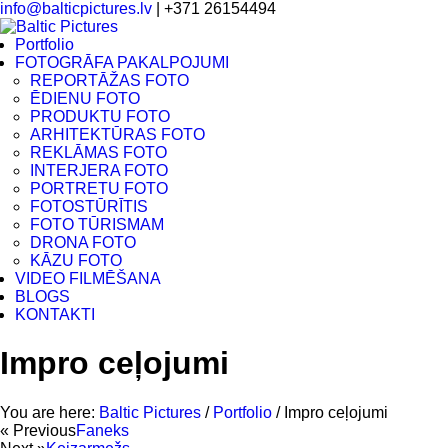
info@balticpictures.lv
| +371 26154494
Portfolio
FOTOGRĀFA PAKALPOJUMI
REPORTĀŽAS FOTO
ĒDIENU FOTO
PRODUKTU FOTO
ARHITEKTŪRAS FOTO
REKLĀMAS FOTO
INTERJERA FOTO
PORTRETU FOTO
FOTOSTŪRĪTIS
FOTO TŪRISMAM
DRONA FOTO
KĀZU FOTO
VIDEO FILMĒŠANA
BLOGS
KONTAKTI
Impro ceļojumi
You are here:
Baltic Pictures
/
Portfolio
/
Impro ceļojumi
« Previous
Faneks