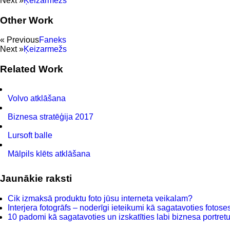
Next »
Ķeizarmežs
Other Work
« Previous
Faneks
Next »
Ķeizarmežs
Related Work
Volvo atklāšana
Biznesa stratēģija 2017
Lursoft balle
Mālpils klēts atklāšana
Jaunākie raksti
Cik izmaksā produktu foto jūsu interneta veikalam?
Interjera fotogrāfs – noderīgi ieteikumi kā sagatavoties fotoses
10 padomi kā sagatavoties un izskatīties labi biznesa portretu 