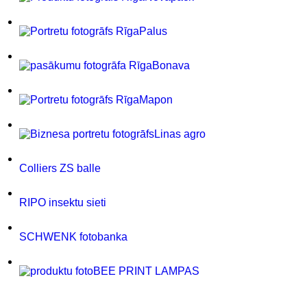
Palus
Bonava
Mapon
Linas agro
Colliers ZS balle
RIPO insektu sieti
SCHWENK fotobanka
BEE PRINT LAMPAS