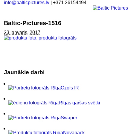
info@balticpictures.lv
| +371 26154494
Baltic-Pictures-1516
23 janvāris, 2017
Jaunākie darbi
Ozols IR
Rīgas garšas svētki
Swaper
Novapack