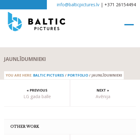
info@balticpictures.lv
| +371 26154494
JAUNLĪDUMNIEKI
YOU ARE HERE:
BALTIC PICTURES
/
PORTFOLIO
/
JAUNLĪDUMNIEKI
« PREVIOUS
NEXT »
LG gada balle
Avēnija
OTHER WORK