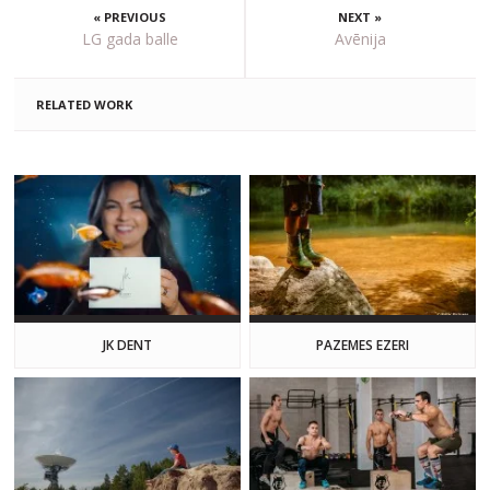
« PREVIOUS
NEXT »
LG gada balle
Avēnija
RELATED WORK
JK DENT
PAZEMES EZERI