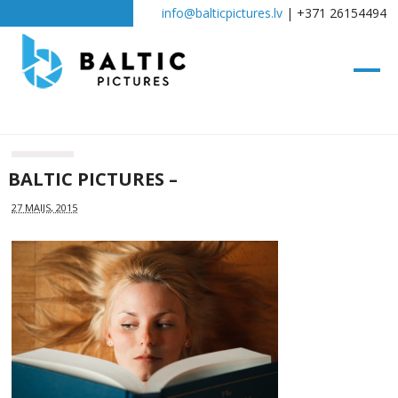
info@balticpictures.lv
| +371 26154494
BALTIC PICTURES –
27 MAIJS, 2015