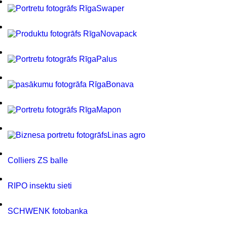
Swaper
Novapack
Palus
Bonava
Mapon
Linas agro
Colliers ZS balle
RIPO insektu sieti
SCHWENK fotobanka