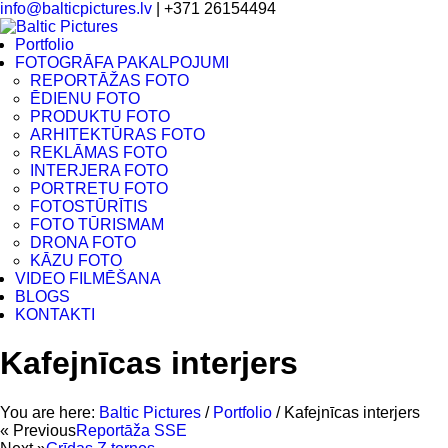
info@balticpictures.lv
| +371 26154494
Portfolio
FOTOGRĀFA PAKALPOJUMI
REPORTĀŽAS FOTO
ĒDIENU FOTO
PRODUKTU FOTO
ARHITEKTŪRAS FOTO
REKLĀMAS FOTO
INTERJERA FOTO
PORTRETU FOTO
FOTOSTŪRĪTIS
FOTO TŪRISMAM
DRONA FOTO
KĀZU FOTO
VIDEO FILMĒŠANA
BLOGS
KONTAKTI
Kafejnīcas interjers
You are here:
Baltic Pictures
/
Portfolio
/
Kafejnīcas interjers
« Previous
Reportāža SSE