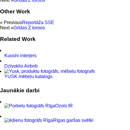
Next »
Grīdas Z torņos
Other Work
« Previous
Reportāža SSE
Next »
Grīdas Z torņos
Related Work
Kuoshi interjers
Dzīvoklis Airbnb
YUSK mēbeļu katalogs
Jaunākie darbi
Ozols IR
Rīgas garšas svētki