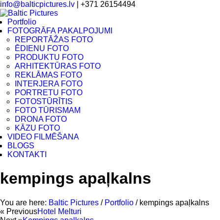
info@balticpictures.lv
| +371 26154494
Portfolio
FOTOGRĀFA PAKALPOJUMI
REPORTĀŽAS FOTO
ĒDIENU FOTO
PRODUKTU FOTO
ARHITEKTŪRAS FOTO
REKLĀMAS FOTO
INTERJERA FOTO
PORTRETU FOTO
FOTOSTŪRĪTIS
FOTO TŪRISMAM
DRONA FOTO
KĀZU FOTO
VIDEO FILMĒŠANA
BLOGS
KONTAKTI
kempings apaļkalns
You are here:
Baltic Pictures
/
Portfolio
/
kempings apaļkalns
« Previous
Hotel Melturi