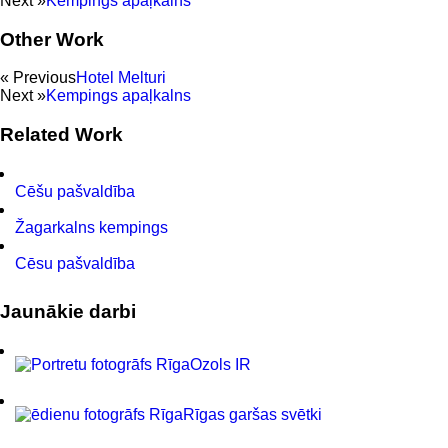
Next »
Kempings apaļkalns
Other Work
« Previous
Hotel Melturi
Next »
Kempings apaļkalns
Related Work
Cēšu pašvaldība
Žagarkalns kempings
Cēsu pašvaldība
Jaunākie darbi
Ozols IR
Rīgas garšas svētki