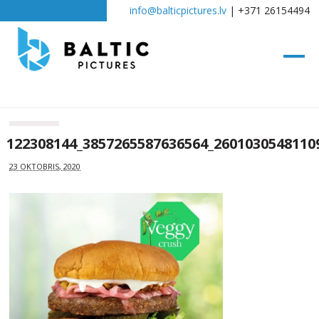
info@balticpictures.lv
| +371 26154494
122308144_3857265587636564_2601030548110
23 OKTOBRIS, 2020