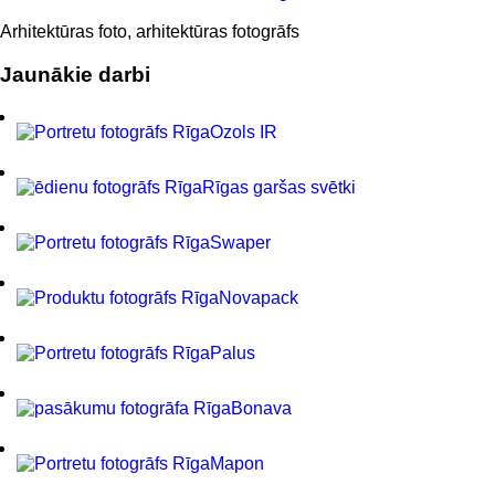
Arhitektūras foto, arhitektūras fotogrāfs
Jaunākie darbi
Ozols IR
Rīgas garšas svētki
Swaper
Novapack
Palus
Bonava
Mapon