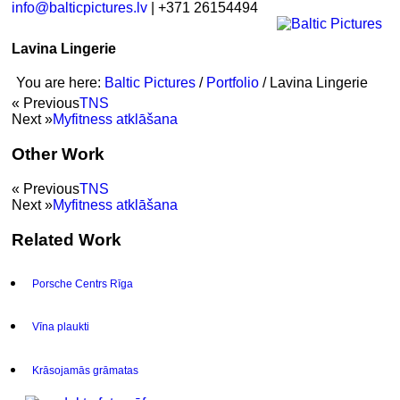
info@balticpictures.lv
| +371 26154494
Lavina Lingerie
You are here:
Baltic Pictures
/
Portfolio
/
Lavina Lingerie
« Previous
TNS
Next »
Myfitness atklāšana
Other Work
« Previous
TNS
Next »
Myfitness atklāšana
Related Work
Porsche Centrs Rīga
Vīna plaukti
Krāsojamās grāmatas