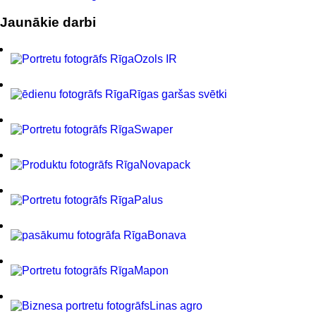
Jaunākie darbi
Ozols IR
Rīgas garšas svētki
Swaper
Novapack
Palus
Bonava
Mapon
Linas agro