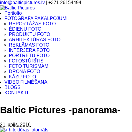
info@balticpictures.lv
| +371 26154494
Portfolio
FOTOGRĀFA PAKALPOJUMI
REPORTĀŽAS FOTO
ĒDIENU FOTO
PRODUKTU FOTO
ARHITEKTŪRAS FOTO
REKLĀMAS FOTO
INTERJERA FOTO
PORTRETU FOTO
FOTOSTŪRĪTIS
FOTO TŪRISMAM
DRONA FOTO
KĀZU FOTO
VIDEO FILMĒŠANA
BLOGS
KONTAKTI
Baltic Pictures -panorama-
21 jūnijs, 2016