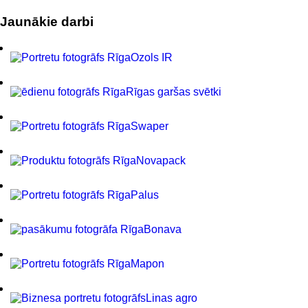
Jaunākie darbi
Ozols IR
Rīgas garšas svētki
Swaper
Novapack
Palus
Bonava
Mapon
Linas agro