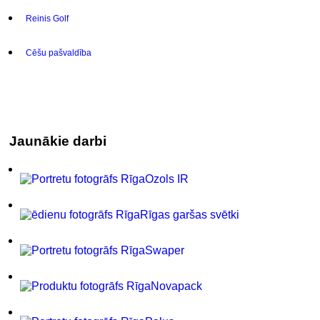
Reinis Golf
Cēšu pašvaldība
Jaunākie darbi
Ozols IR
Rīgas garšas svētki
Swaper
Novapack