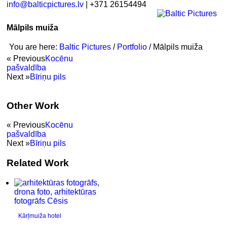
info@balticpictures.lv
| +371 26154494
Mālpils muiža
You are here:
Baltic Pictures
/
Portfolio
/
Mālpils muiža
« Previous
Kocēnu
pašvaldība
Next »
Bīriņu pils
Other Work
« Previous
Kocēnu
pašvaldība
Next »
Bīriņu pils
Related Work
Kārļmuiža hotel