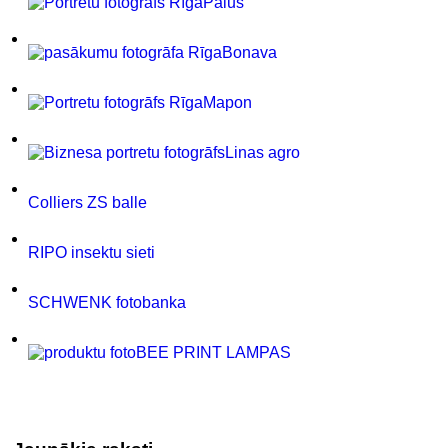
Palus
Bonava
Mapon
Linas agro
Colliers ZS balle
RIPO insektu sieti
SCHWENK fotobanka
BEE PRINT LAMPAS