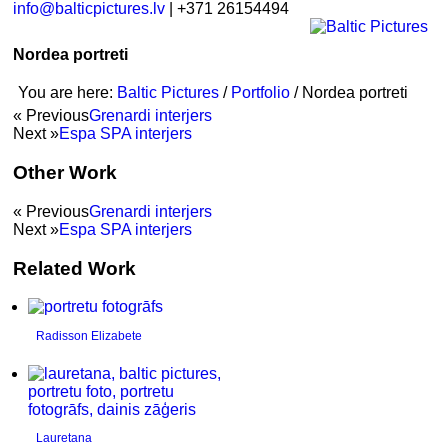
info@balticpictures.lv
| +371 26154494
Nordea portreti
You are here:
Baltic Pictures
/
Portfolio
/
Nordea portreti
« Previous
Grenardi interjers
Next »
Espa SPA interjers
Other Work
« Previous
Grenardi interjers
Next »
Espa SPA interjers
Related Work
Radisson Elizabete
Lauretana