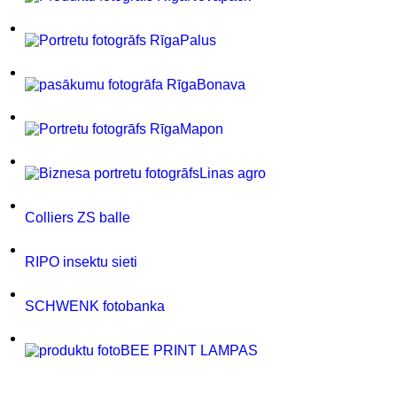
Palus
Bonava
Mapon
Linas agro
Colliers ZS balle
RIPO insektu sieti
SCHWENK fotobanka
BEE PRINT LAMPAS