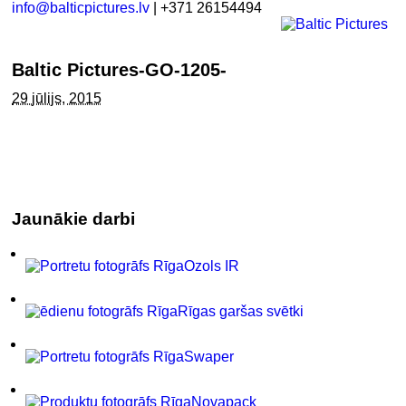
info@balticpictures.lv
| +371 26154494
Baltic Pictures-GO-1205-
29 jūlijs, 2015
Jaunākie darbi
Ozols IR
Rīgas garšas svētki
Swaper
Novapack