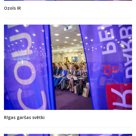
Ozols IR
Rīgas garšas svētki