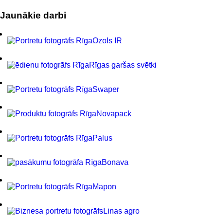
Jaunākie darbi
Ozols IR
Rīgas garšas svētki
Swaper
Novapack
Palus
Bonava
Mapon
Linas agro