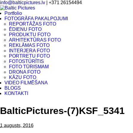
info@balticpictures.lv
| +371 26154494
Portfolio
FOTOGRĀFA PAKALPOJUMI
REPORTĀŽAS FOTO
ĒDIENU FOTO
PRODUKTU FOTO
ARHITEKTŪRAS FOTO
REKLĀMAS FOTO
INTERJERA FOTO
PORTRETU FOTO
FOTOSTŪRĪTIS
FOTO TŪRISMAM
DRONA FOTO
KĀZU FOTO
VIDEO FILMĒŠANA
BLOGS
KONTAKTI
BalticPictures-(7)KSF_5341
1 augusts, 2016