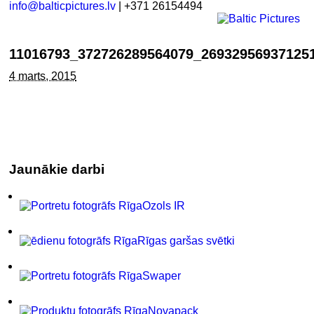
info@balticpictures.lv
| +371 26154494
11016793_372726289564079_26932956937125
4 marts, 2015
Jaunākie darbi
Ozols IR
Rīgas garšas svētki
Swaper
Novapack