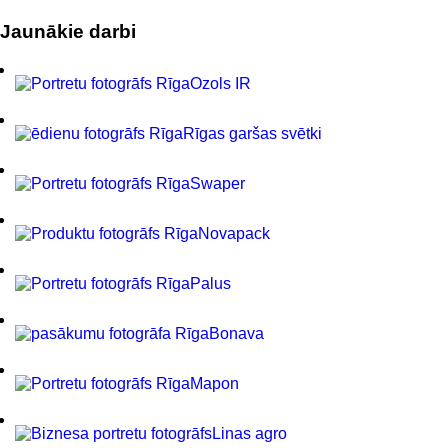
Jaunākie darbi
Ozols IR
Rīgas garšas svētki
Swaper
Novapack
Palus
Bonava
Mapon
Linas agro