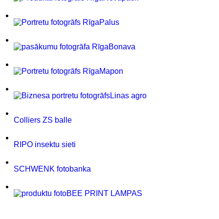
Palus
Bonava
Mapon
Linas agro
Colliers ZS balle
RIPO insektu sieti
SCHWENK fotobanka
BEE PRINT LAMPAS