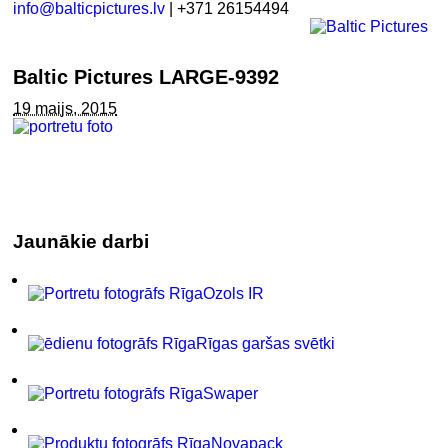
info@balticpictures.lv
| +371 26154494
Baltic Pictures LARGE-9392
19 maijs, 2015
Jaunākie darbi
Ozols IR
Rīgas garšas svētki
Swaper
Novapack