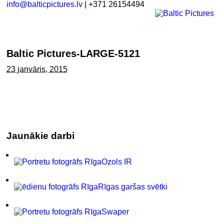
info@balticpictures.lv
| +371 26154494
Baltic Pictures-LARGE-5121
23 janvāris, 2015
Jaunākie darbi
Ozols IR
Rīgas garšas svētki
Swaper