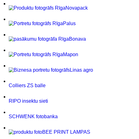
Novapack
Palus
Bonava
Mapon
Linas agro
Colliers ZS balle
RIPO insektu sieti
SCHWENK fotobanka
BEE PRINT LAMPAS