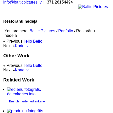
info@balticpictures.lv
| +371 26154494
Restorānu nedēļa
You are here:
Baltic Pictures
/
Portfolio
/
Restorānu
nedēļa
« Previous
Hello Bello
Next »
Korte.lv
Other Work
« Previous
Hello Bello
Next »
Korte.lv
Related Work
Brunch garden ēdienkarte