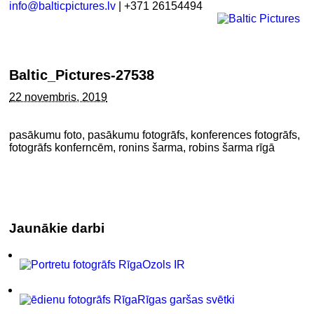
info@balticpictures.lv
| +371 26154494
Baltic_Pictures-27538
22 novembris, 2019
pasākumu foto, pasākumu fotogrāfs, konferences fotogrāfs,
fotogrāfs konferncēm, ronins šarma, robins šarma rīgā
Jaunākie darbi
Ozols IR
Rīgas garšas svētki