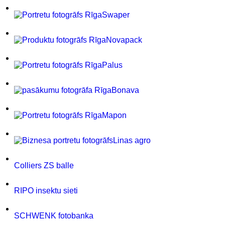
Swaper
Novapack
Palus
Bonava
Mapon
Linas agro
Colliers ZS balle
RIPO insektu sieti
SCHWENK fotobanka