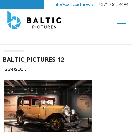
info@balticpictures.lv
| +371 26154494
BALTIC_PICTURES-12
17 MAIJS, 2019