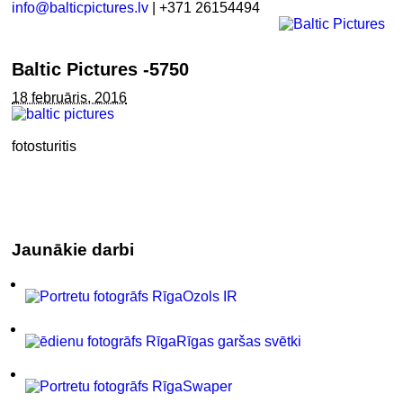
info@balticpictures.lv
| +371 26154494
Baltic Pictures -5750
18 februāris, 2016
fotosturitis
Jaunākie darbi
Ozols IR
Rīgas garšas svētki
Swaper