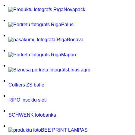
Novapack
Palus
Bonava
Mapon
Linas agro
Colliers ZS balle
RIPO insektu sieti
SCHWENK fotobanka
BEE PRINT LAMPAS