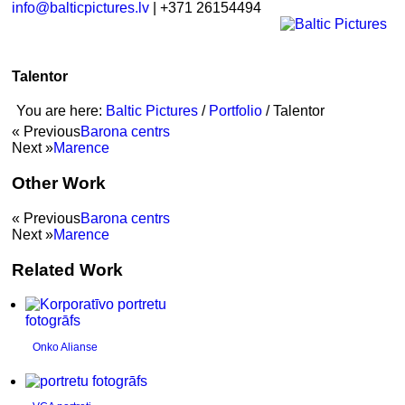
info@balticpictures.lv
| +371 26154494
Talentor
You are here:
Baltic Pictures
/
Portfolio
/
Talentor
« Previous
Barona centrs
Next »
Marence
Other Work
« Previous
Barona centrs
Next »
Marence
Related Work
Onko Alianse