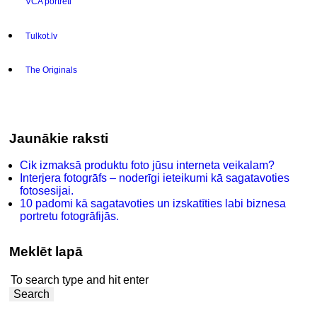
VCA portreti
Tulkot.lv
The Originals
Jaunākie raksti
Cik izmaksā produktu foto jūsu interneta veikalam?
Interjera fotogrāfs – noderīgi ieteikumi kā sagatavoties
fotosesijai.
10 padomi kā sagatavoties un izskatīties labi biznesa
portretu fotogrāfijās.
Meklēt lapā
Search