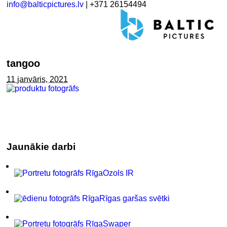
info@balticpictures.lv
| +371 26154494
tangoo
11 janvāris, 2021
Jaunākie darbi
Ozols IR
Rīgas garšas svētki
Swaper