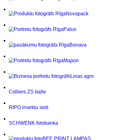
Novapack
Palus
Bonava
Mapon
Linas agro
Colliers ZS balle
RIPO insektu sieti
SCHWENK fotobanka
BEE PRINT LAMPAS